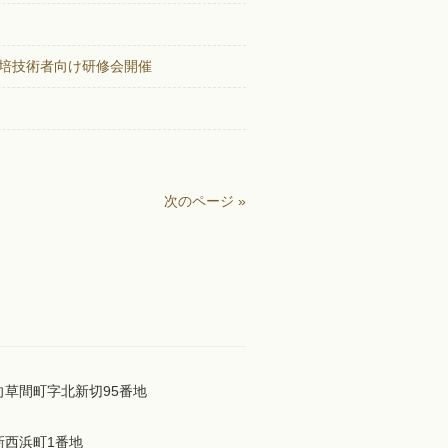
培技術者向け研修会開催
次のページ »
市向草間町字北新切95番地
市新西浜町1番地