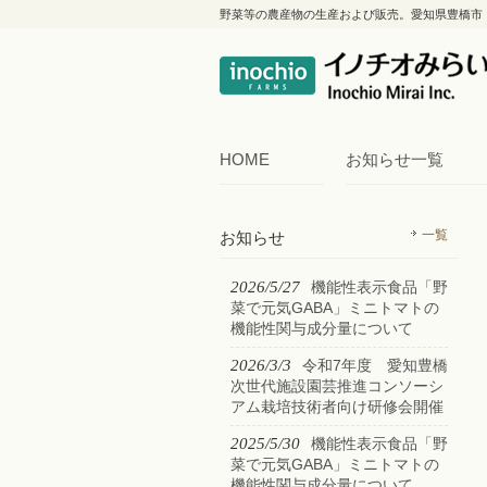
野菜等の農産物の生産および販売。愛知県豊橋市
HOME
お知らせ一覧
一覧
お知らせ
2026/5/27
機能性表示食品「野
菜で元気GABA」ミニトマトの
機能性関与成分量について
2026/3/3
令和7年度 愛知豊橋
次世代施設園芸推進コンソーシ
アム栽培技術者向け研修会開催
2025/5/30
機能性表示食品「野
菜で元気GABA」ミニトマトの
機能性関与成分量について